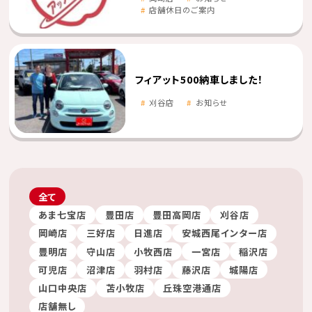
店舗休日のご案内
フィアット500納車しました！
刈谷店
お知らせ
全て
あま七宝店
豊田店
豊田高岡店
刈谷店
岡崎店
三好店
日進店
安城西尾インター店
豊明店
守山店
小牧西店
一宮店
稲沢店
可児店
沼津店
羽村店
藤沢店
城陽店
山口中央店
苫小牧店
丘珠空港通店
店舗無し