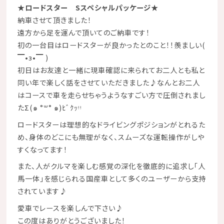
★ロードスター Sスペシャルパッケージ★
納車させて頂きました！
遠方から足を運んで頂いてのご納車です！
初の一台目はロードスターが良かったとのこと！！羨ましい(
▔•з•▔ )
初日はお友達と一緒に現車確認に来られてお二人とも私と
同い年で楽しく話をさせていただきました♪なんとお二人
は
コースで車を走らせちゃうようなすごい方
で圧倒されまし
たΣ(๑ °꒳° ๑)ﾋﾞｸｯᵎᵎ
ロードスターは理想的なドライビングポジションがとれるた
め、
身体のどこにも無理がなく、スムーズな運転
操作がしや
すくなってます！
また、人がクルマを楽しむ感覚の深化を徹底的に追求し「人
馬一体」を感じられる国産車として多くのユーザーから支持
されています♪
愛車でレースを楽しんで下さい♪
この度はありがとうございました！