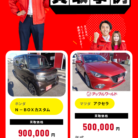
アクセラ
ホンダ
マツダ
Ｎ－ＢＯＸカスタム
買取
価格
買取
価格
500,000
円
900,000
円
年式