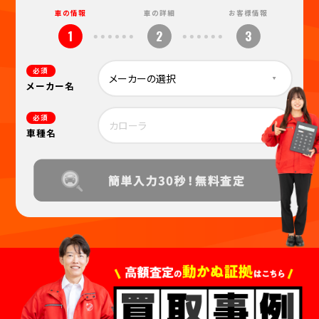
車の情報
車の詳細
お客様情報
1
2
3
必須
メーカー名
必須
車種名