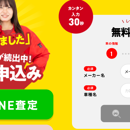
車の情報
1
必須
メーカー名
必須
車種名