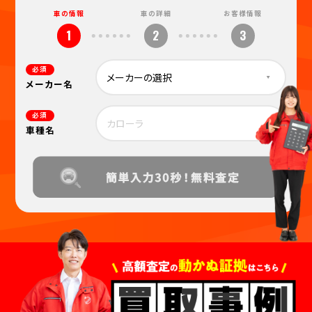
車の情報
車の詳細
お客様情報
1
2
3
必須
メーカー名
必須
車種名