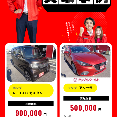
アクセラ
ホンダ
マツダ
Ｎ－ＢＯＸカスタム
買取
価格
買取
価格
500,000
円
900,000
円
年式