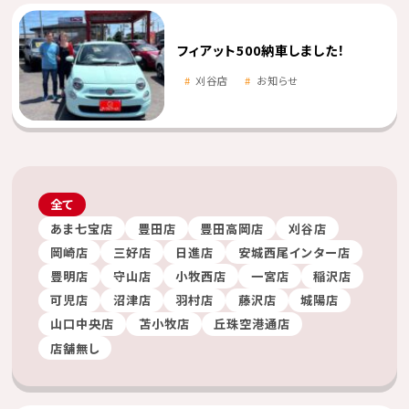
フィアット500納車しました！
刈谷店
お知らせ
全て
あま七宝店
豊田店
豊田高岡店
刈谷店
岡崎店
三好店
日進店
安城西尾インター店
豊明店
守山店
小牧西店
一宮店
稲沢店
可児店
沼津店
羽村店
藤沢店
城陽店
山口中央店
苫小牧店
丘珠空港通店
店舗無し