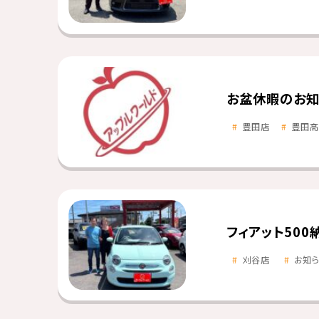
お盆休暇のお知
豊田店
豊田高
フィアット500
刈谷店
お知