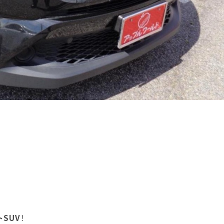
トSUV
！