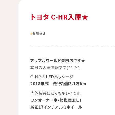
トヨタ C-HR入庫★
お知らせ
アップルワールド豊田
店
です★
本日の
入庫情報
です(*^-^*)
C-HR S
LEDパッケージ
2018年式 走行距離3.1万km
内外装共にとてもキレイです。
ワンオーナー車・修復歴無し！
純正17インチアルミホイール