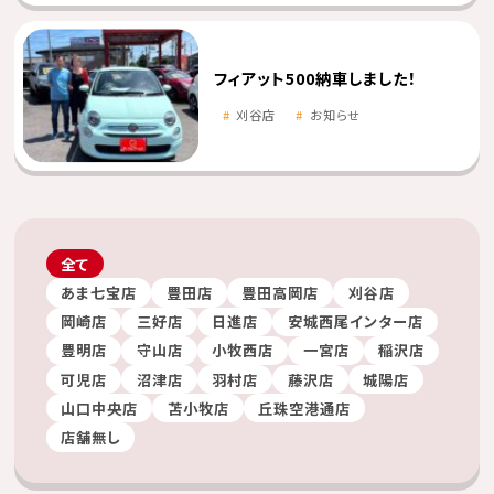
フィアット500納車しました！
刈谷店
お知らせ
全て
あま七宝店
豊田店
豊田高岡店
刈谷店
岡崎店
三好店
日進店
安城西尾インター店
豊明店
守山店
小牧西店
一宮店
稲沢店
可児店
沼津店
羽村店
藤沢店
城陽店
山口中央店
苫小牧店
丘珠空港通店
店舗無し