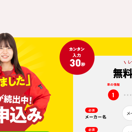
車の情報
1
必須
メーカー名
必須