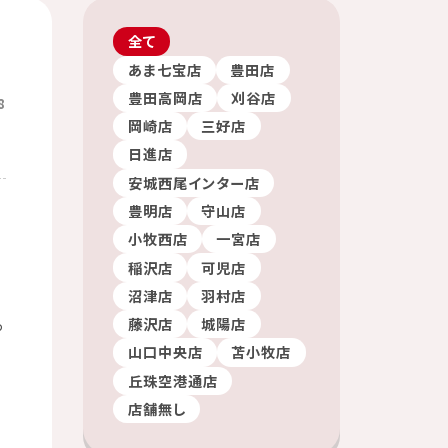
全て
あま七宝店
豊田店
豊田高岡店
刈谷店
8
岡崎店
三好店
日進店
安城西尾インター店
豊明店
守山店
小牧西店
一宮店
稲沢店
可児店
沼津店
羽村店
藤沢店
城陽店
っ
山口中央店
苫小牧店
丘珠空港通店
店舗無し