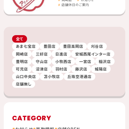
店舗休日のご案内
全て
あま七宝店
豊田店
豊田高岡店
刈谷店
岡崎店
三好店
日進店
安城西尾インター店
豊明店
守山店
小牧西店
一宮店
稲沢店
可児店
沼津店
羽村店
藤沢店
城陽店
山口中央店
苫小牧店
丘珠空港通店
店舗無し
CATEGORY
お知らせ
買取情報
店舗OPEN