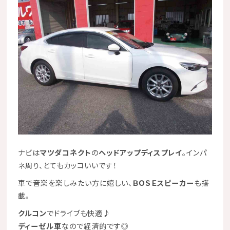
ナビは
マツダコネクト
の
ヘッドアップディスプレイ
。インパ
ネ周り、とてもカッコいいです！
車で音楽を楽しみたい方に嬉しい、
ＢＯＳＥスピーカー
も搭
載。
クルコン
でドライブも快適♪
ディーゼル車
なので経済的です◎