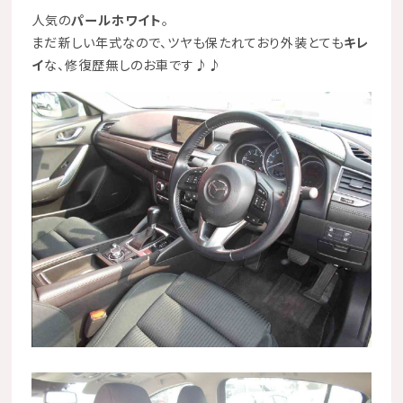
人気の
パールホワイト
。
まだ新しい年式なので、ツヤも保たれており外装とても
キレ
イ
な、修復歴無しのお車です♪♪