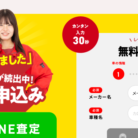
車の情報
1
必須
メーカー名
必須
車種名