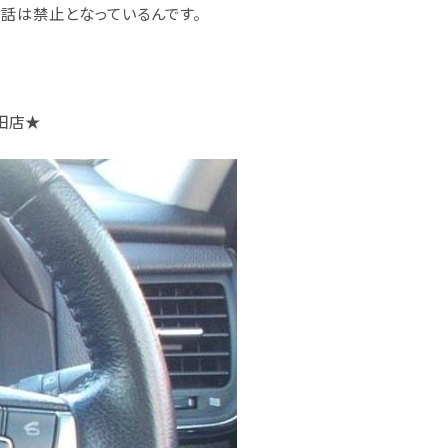
通話は禁止
となっているんです。
田店
★