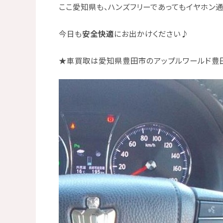
ここ
愛知県
も、ハンズフリーであっても
イヤホン
今日も
安全快適
にお出かけください♪
★
車買取は愛知県豊田市のアップルワールド豊