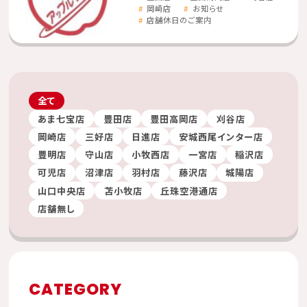
岡崎店
お知らせ
店舗休日のご案内
全て
あま七宝店
豊田店
豊田高岡店
刈谷店
岡崎店
三好店
日進店
安城西尾インター店
豊明店
守山店
小牧西店
一宮店
稲沢店
可児店
沼津店
羽村店
藤沢店
城陽店
山口中央店
苫小牧店
丘珠空港通店
店舗無し
CATEGORY