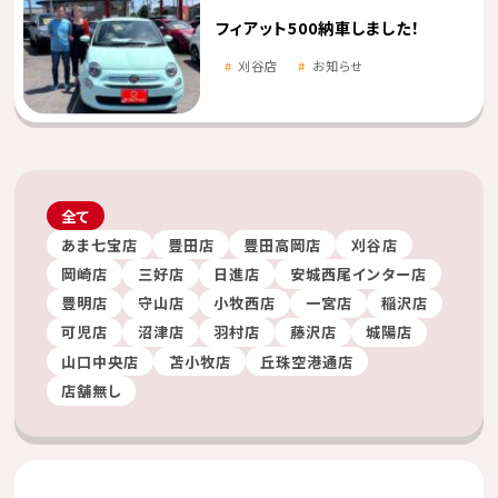
フィアット500納車しました！
刈谷店
お知らせ
全て
あま七宝店
豊田店
豊田高岡店
刈谷店
岡崎店
三好店
日進店
安城西尾インター店
豊明店
守山店
小牧西店
一宮店
稲沢店
可児店
沼津店
羽村店
藤沢店
城陽店
山口中央店
苫小牧店
丘珠空港通店
店舗無し