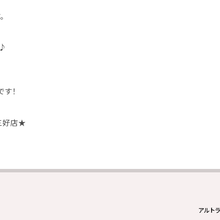
。
♪
です！
三好店
★
アルト