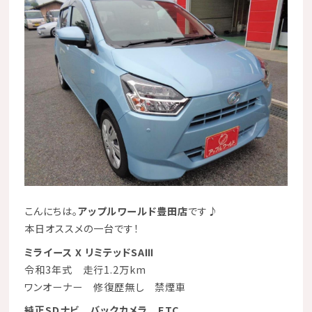
こんにちは。
アップルワールド豊田店
です♪
本日オススメの一台です！
ミライース X リミテッドSAⅢ
令和3年式 走行1.2万km
ワンオーナー 修復歴無し 禁煙車
純正SDナビ
バックカメラ
ETC