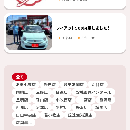
フィアット500納車しました！
刈谷店
お知らせ
全て
あま七宝店
豊田店
豊田高岡店
刈谷店
岡崎店
三好店
日進店
安城西尾インター店
豊明店
守山店
小牧西店
一宮店
稲沢店
可児店
沼津店
羽村店
藤沢店
城陽店
山口中央店
苫小牧店
丘珠空港通店
店舗無し