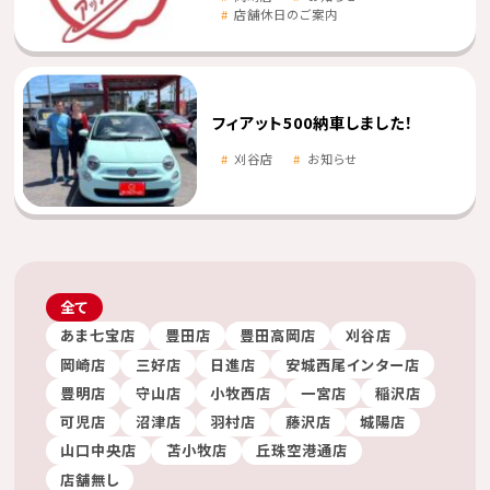
店舗休日のご案内
フィアット500納車しました！
刈谷店
お知らせ
全て
あま七宝店
豊田店
豊田高岡店
刈谷店
岡崎店
三好店
日進店
安城西尾インター店
豊明店
守山店
小牧西店
一宮店
稲沢店
可児店
沼津店
羽村店
藤沢店
城陽店
山口中央店
苫小牧店
丘珠空港通店
店舗無し