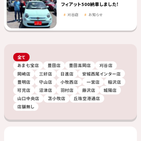
フィアット500納車しました！
刈谷店
お知らせ
全て
あま七宝店
豊田店
豊田高岡店
刈谷店
岡崎店
三好店
日進店
安城西尾インター店
豊明店
守山店
小牧西店
一宮店
稲沢店
可児店
沼津店
羽村店
藤沢店
城陽店
山口中央店
苫小牧店
丘珠空港通店
店舗無し