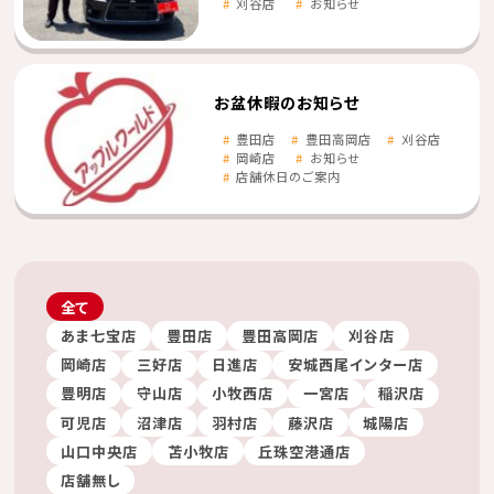
刈谷店
お知らせ
お盆休暇のお知らせ
豊田店
豊田高岡店
刈谷店
岡崎店
お知らせ
店舗休日のご案内
全て
あま七宝店
豊田店
豊田高岡店
刈谷店
岡崎店
三好店
日進店
安城西尾インター店
豊明店
守山店
小牧西店
一宮店
稲沢店
可児店
沼津店
羽村店
藤沢店
城陽店
山口中央店
苫小牧店
丘珠空港通店
店舗無し