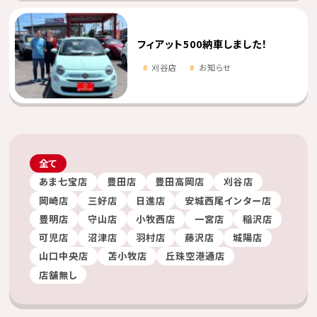
フィアット500納車しました！
刈谷店
お知らせ
全て
あま七宝店
豊田店
豊田高岡店
刈谷店
岡崎店
三好店
日進店
安城西尾インター店
豊明店
守山店
小牧西店
一宮店
稲沢店
可児店
沼津店
羽村店
藤沢店
城陽店
山口中央店
苫小牧店
丘珠空港通店
店舗無し