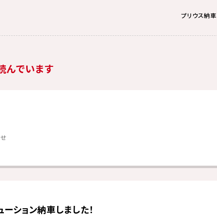
プリウス納車
読んでいます
らせ
ューション納車しました！