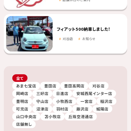
フィアット500納車しました！
刈谷店
お知らせ
全て
あま七宝店
豊田店
豊田高岡店
刈谷店
岡崎店
三好店
日進店
安城西尾インター店
豊明店
守山店
小牧西店
一宮店
稲沢店
可児店
沼津店
羽村店
藤沢店
城陽店
山口中央店
苫小牧店
丘珠空港通店
店舗無し