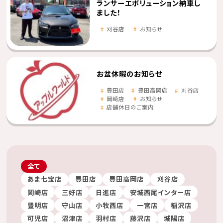
ランサーエボリューション納車し
ました！
刈谷店
お知らせ
お盆休暇のお知らせ
豊田店
豊田高岡店
刈谷店
岡崎店
お知らせ
店舗休日のご案内
全て
あま七宝店
豊田店
豊田高岡店
刈谷店
岡崎店
三好店
日進店
安城西尾インター店
豊明店
守山店
小牧西店
一宮店
稲沢店
可児店
沼津店
羽村店
藤沢店
城陽店