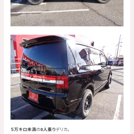
５万キロ未満
の
8人乗り
デリカ。