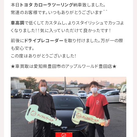
本日
トヨタ カローラツーリング
納車致しました。
常連のお客様です。いつもありがとうございます＾＾
車高調
で低くしてカスタムし、より
スタイリッシュ
でカッコよ
くなりました！！気に入っていただけて良かったです！
前後に
ドライブレコーダー
を取り付けました。万が一の際
も安心です。
この度はありがとうございました！
★
車買取は愛知県豊田市のアップルワールド豊田店
★