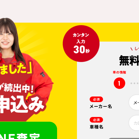
車の情報
1
必須
メーカー名
必須
車種名