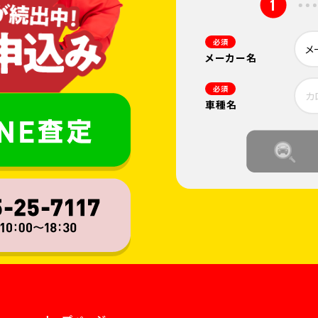
1
必須
メーカー名
必須
車種名