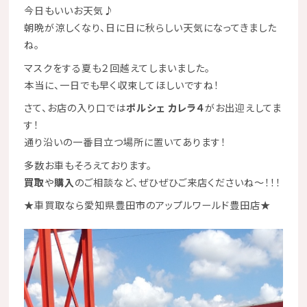
今日もいいお天気♪
朝晩が涼しくなり、日に日に秋らしい天気になってきました
ね。
マスクをする夏も２回越えてしまいました。
本当に、一日でも早く収束してほしいですね！
さて、お店の入り口では
ポルシェ カレラ４
がお出迎えしてま
す！
通り沿いの一番目立つ場所に置いてあります！
多数お車もそろえております。
買取
や
購入
のご相談など、ぜひぜひご来店くださいね～！！！
★
車買取なら愛知県豊田市のアップルワールド豊田店
★