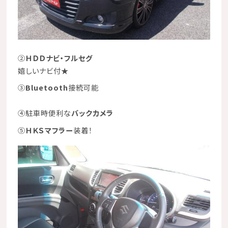
②
ＨＤＤナビ・フルセグ
嬉しいナビ付★
③
Bluetooth
接続可能
④駐車時便利な
バックカメラ
⑤
ＨＫＳマフラー
装着！