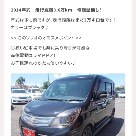
2014年式 走行距離3.6万km 修復歴無し！
年式は少し前ですが、走行距離はまだ
3万キロ台
です！
カラーは
ブラック
♪
<< このソリオのオススメポイント >>
①狭い駐車場でも楽に乗り降りが可能な
両側電動スライドドア！
お子様連れのかたも使いやすい♪