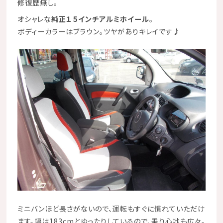
修復歴無し。
オシャレな
純正１５インチアルミホイール
。
ボディーカラーはブラウン。ツヤがありキレイです
♪
ミニバンほど長さがないので、運転もすぐに慣れていただけ
ます。幅は183cmとゆったりしているので、乗り心地も広々。