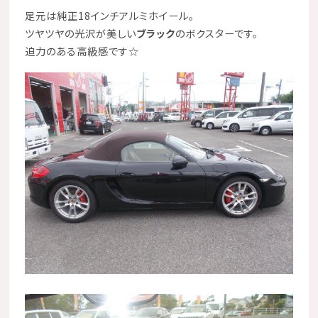
足元は
純正18インチアルミホイール
。
ツヤツヤの光沢が美しい
ブラック
のボクスターです。
迫力のある高級感です☆