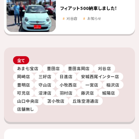
フィアット500納車しました！
刈谷店
お知らせ
全て
あま七宝店
豊田店
豊田高岡店
刈谷店
岡崎店
三好店
日進店
安城西尾インター店
豊明店
守山店
小牧西店
一宮店
稲沢店
可児店
沼津店
羽村店
藤沢店
城陽店
山口中央店
苫小牧店
丘珠空港通店
店舗無し