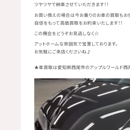
ツヤツヤで納車させていただきます！！
お買い換えの場合は今お乗りの
お車の買取
もお
自信をもって
高価買取
をお約束いたします！！
この機会をどうぞお見逃しなく☆
アットホームな雰囲気で営業しております。
お気軽にご来店くださいね
♪
★
車買取は愛知県西尾市のアップルワールド西