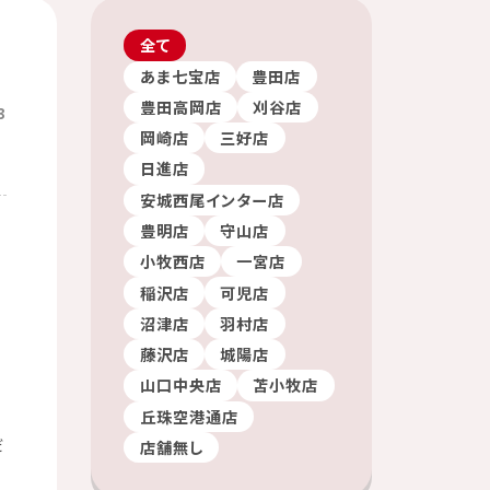
全て
あま七宝店
豊田店
豊田高岡店
刈谷店
3
岡崎店
三好店
日進店
安城西尾インター店
豊明店
守山店
小牧西店
一宮店
稲沢店
可児店
沼津店
羽村店
藤沢店
城陽店
山口中央店
苫小牧店
丘珠空港通店
だ
店舗無し