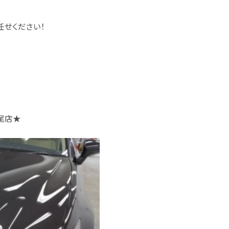
任せください！
尾店
★