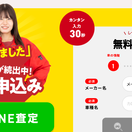
車の情報
1
必須
メーカー名
必須
車種名