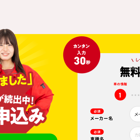
車の情報
1
必須
メーカー名
必須
車種名