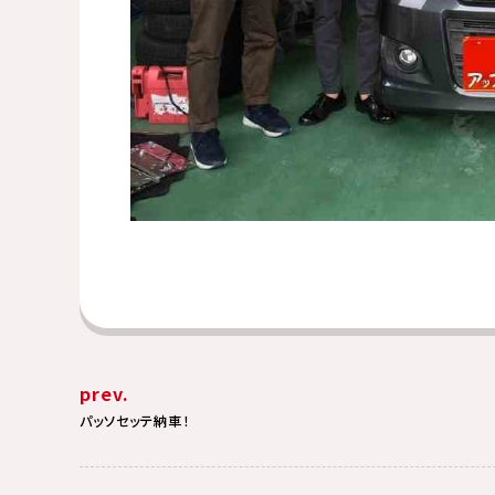
prev.
パッソセッテ納車！