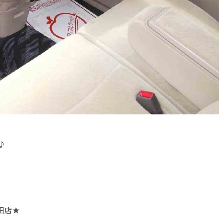
♪
田店
★