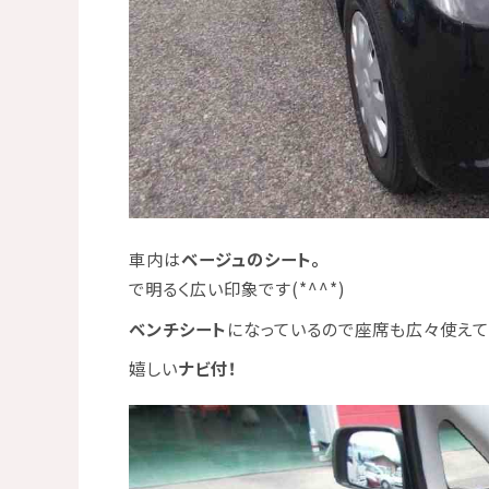
車内は
ベージュのシート。
で明るく広い印象です(*^^*)
ベンチシート
になっているので座席も広々使え
嬉しい
ナビ付！