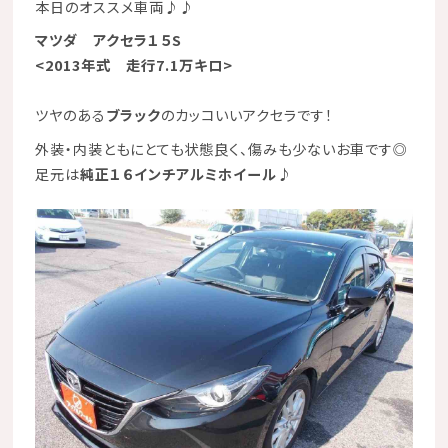
本日のオススメ車両♪♪
マツダ アクセラ１５S
<2013年式 走行7.1万キロ>
ツヤのある
ブラック
のカッコいいアクセラです！
外装・内装ともにとても状態良く、傷みも少ないお車です◎
足元は
純正１６インチアルミホイール♪