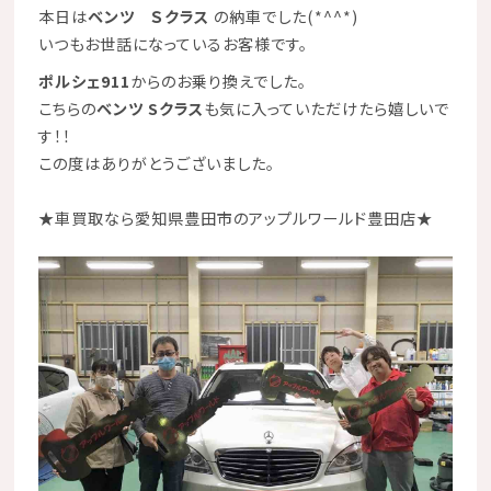
本日は
ベンツ Ｓクラス
の納車でした
(*^^*)
いつもお世話になっているお客様です。
ポルシェ911
からのお乗り換えでした。
こちらの
ベンツ Sクラス
も気に入っていただけたら嬉しいで
す！！
この度はありがとうございました。
★
車買取なら愛知県豊田市のアップルワールド豊田店
★