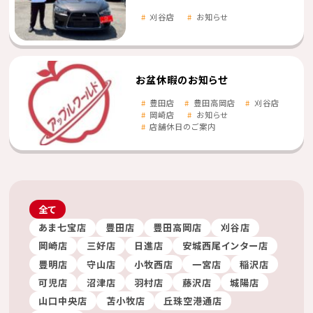
刈谷店
お知らせ
お盆休暇のお知らせ
豊田店
豊田高岡店
刈谷店
岡崎店
お知らせ
店舗休日のご案内
全て
あま七宝店
豊田店
豊田高岡店
刈谷店
岡崎店
三好店
日進店
安城西尾インター店
豊明店
守山店
小牧西店
一宮店
稲沢店
可児店
沼津店
羽村店
藤沢店
城陽店
山口中央店
苫小牧店
丘珠空港通店