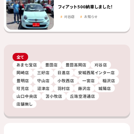
フィアット500納車しました！
刈谷店
お知らせ
全て
あま七宝店
豊田店
豊田高岡店
刈谷店
岡崎店
三好店
日進店
安城西尾インター店
豊明店
守山店
小牧西店
一宮店
稲沢店
可児店
沼津店
羽村店
藤沢店
城陽店
山口中央店
苫小牧店
丘珠空港通店
店舗無し