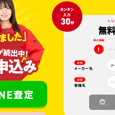
車の情報
1
必須
メーカー名
必須
車種名