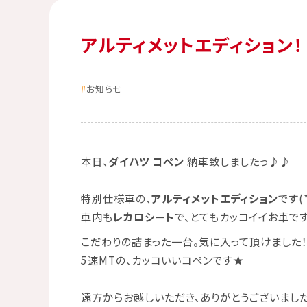
アルティメットエディション！
お知らせ
本日、
ダイハツ コペン
納車致しましたっ♪♪
特別仕様車の、
アルティメットエディション
です(*
車内も
レカロシート
で、とてもカッコイイお車です
こだわりの詰まった一台。気に入って頂けました！
5速MTの、カッコいいコペンです
★
遠方からお越しいただき、ありがとうございました