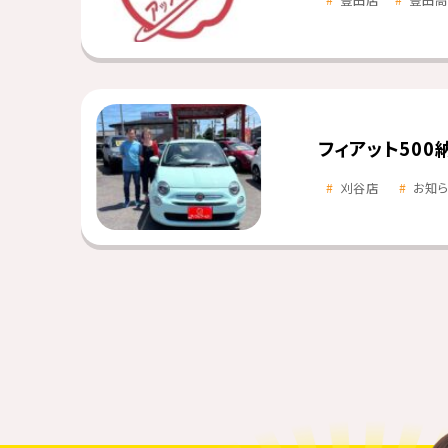
豊田店
豊田高
フィアット500
刈谷店
お知