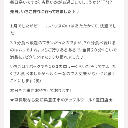
毎日寒いですが、皆様いかがお過ごしでしょうか(*＾＾*)？
先日、
いちご狩り
に行ってきました♪♪
１月でしたがビニールハウスの中はあたたかくて、快適でし
た！
３０分食べ放題のプランだったのですが、３０分食べ続ける
のはムリですね。いちご狩りあるあるで、全員２０分くらいで
満腹に。ビタミンはたっぷり摂れました♪
いちごは１パックでも
１００カロリー
くらいだそうですよ。た
くさん食べましたがヘルシーなので大丈夫かな…？と思う
ことにします（笑）
本日もご来店お待ちしております！
★車買取なら愛知県豊田市のアップルワールド豊田店★