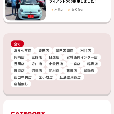
フィアット500納車しました！
刈谷店
お知らせ
全て
あま七宝店
豊田店
豊田高岡店
刈谷店
岡崎店
三好店
日進店
安城西尾インター店
豊明店
守山店
小牧西店
一宮店
稲沢店
可児店
沼津店
羽村店
藤沢店
城陽店
山口中央店
苫小牧店
丘珠空港通店
店舗無し
CATEGORY