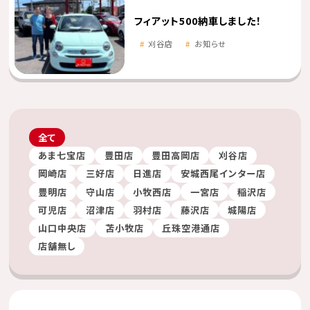
フィアット500納車しました！
刈谷店
お知らせ
全て
あま七宝店
豊田店
豊田高岡店
刈谷店
岡崎店
三好店
日進店
安城西尾インター店
豊明店
守山店
小牧西店
一宮店
稲沢店
可児店
沼津店
羽村店
藤沢店
城陽店
山口中央店
苫小牧店
丘珠空港通店
店舗無し