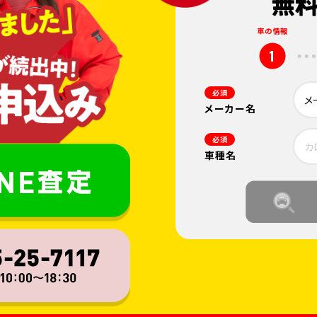
車の情報
1
必須
メーカー名
必須
車種名