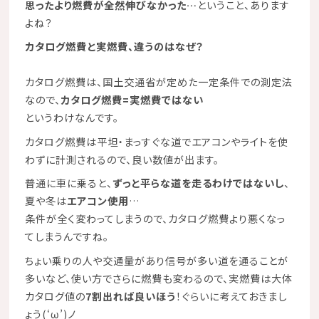
思ったより燃費が全然伸びなかった…
ということ、あります
よね？
カタログ燃費と実燃費、違うのはなぜ？
カタログ燃費は、国土交通省が定めた一定条件での測定法
なので、
カタログ燃費=実燃費ではない
というわけなんです。
カタログ燃費は平坦・まっすぐな道でエアコンやライトを使
わずに計測されるので、良い数値が出ます。
普通に車に乗ると、
ずっと平らな道を走るわけではないし
、
夏や冬は
エアコン使用
…
条件が全く変わってしまうので、カタログ燃費より悪くなっ
てしまうんですね。
ちょい乗りの人や交通量があり信号が多い道を通ることが
多いなど、使い方でさらに燃費も変わるので、実燃費は大体
カタログ値の
7割出れば良いほう
！ぐらいに考えておきまし
ょう(‘ω’)ノ