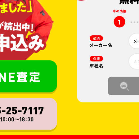
車の情報
1
必須
メーカー名
必須
車種名