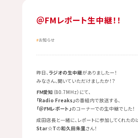
＠FMレポート生中継！！
お知らせ
昨日、
ラジオの生中継
がありましたー！
みなさん、聞いていただけましたか！？
ＦＭ愛知
（80.7MHz）にて、
「
Radio Freaks
」
の番組内で放送する、
「
＠ＦＭレポート
」
のコーナーでの生中継でした！
成田店長と一緒に、レポートに参加してくれたの
Star☆T
の
和久田朱里
さん！