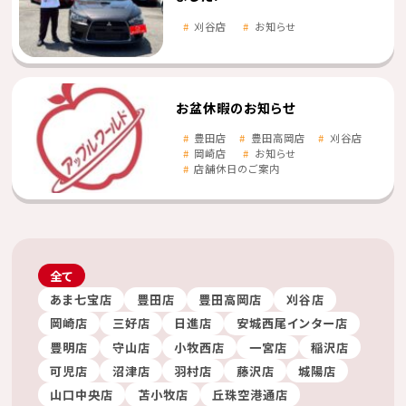
刈谷店
お知らせ
お盆休暇のお知らせ
豊田店
豊田高岡店
刈谷店
岡崎店
お知らせ
店舗休日のご案内
全て
あま七宝店
豊田店
豊田高岡店
刈谷店
岡崎店
三好店
日進店
安城西尾インター店
豊明店
守山店
小牧西店
一宮店
稲沢店
可児店
沼津店
羽村店
藤沢店
城陽店
山口中央店
苫小牧店
丘珠空港通店