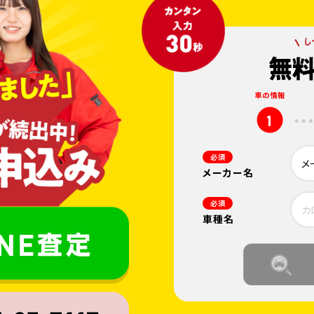
車の情報
1
必須
メーカー名
必須
車種名