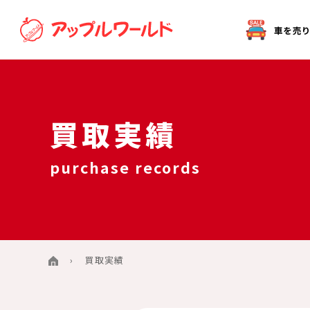
オークション代行（出品）をご希望の方へ
買取実績
purchase records
買取実績