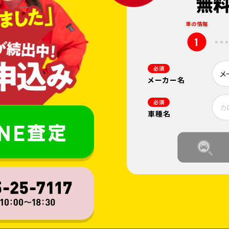
車の情報
1
必須
メーカー名
必須
車種名