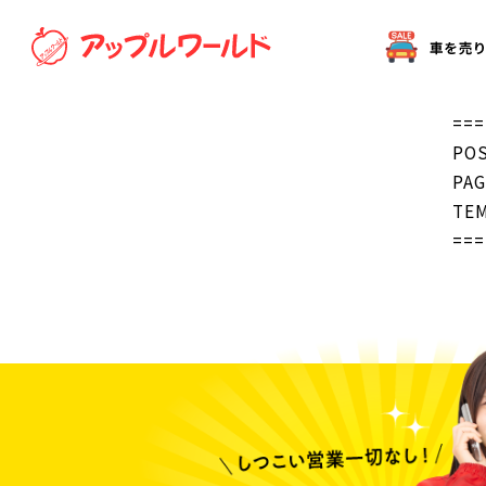
オークション代行（出品）をご希望の方へ
===
POS
PAG
TEM
===