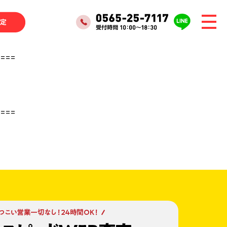
====
====