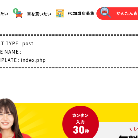
オークション代行（落札）をご希望の方へ
============================================
T TYPE : post
E NAME :
PLATE : index.php
============================================