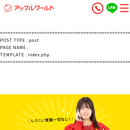
=================================================
POST TYPE : post
PAGE NAME :
TEMPLATE : index.php
=================================================